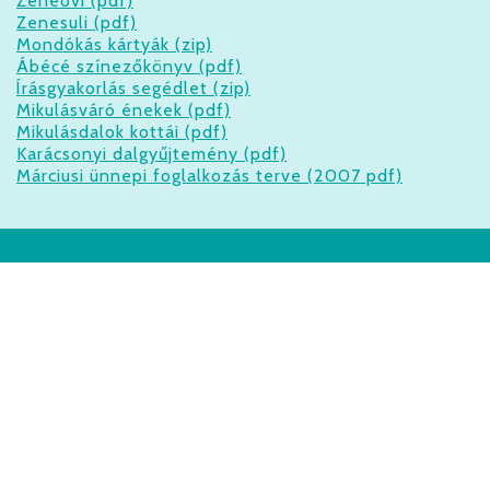
Zeneovi (pdf)
Zenesuli (pdf)
KÖNYVTÁR,
Mondókás kártyák (zip)
LETÖLTÉS
Ábécé színezőkönyv (pdf)
Írásgyakorlás segédlet (zip)
Mikulásváró énekek (pdf)
Mikulásdalok kottái (pdf)
Karácsonyi dalgyűjtemény (pdf)
Márciusi ünnepi foglalkozás terve (2007 pdf)