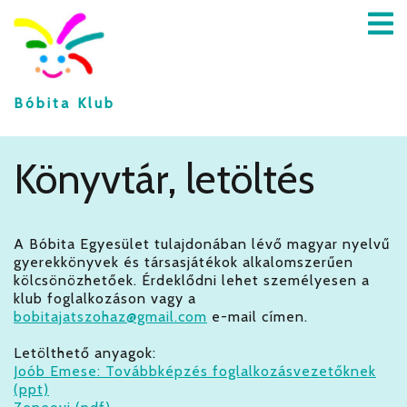
A BÓBITA
Bóbita Klub
KLUBRÓL
Könyvtár, letöltés
BEIRATKOZÁS
KAPCSOLAT
A Bóbita Egyesület tulajdonában lévő magyar nyelvű
gyerekkönyvek és társasjátékok alkalomszerűen
FACEBOOK
kölcsönözhetőek. Érdeklődni lehet személyesen a
klub foglalkozáson vagy a
ÉNEKEK,
bobitajatszohaz@gmail.com
e-mail címen.
MONDÓKÁK
Letölthető anyagok:
Joób Emese: Továbbképzés foglalkozásvezetőknek
FOGLALKOZÁSOK
(ppt)