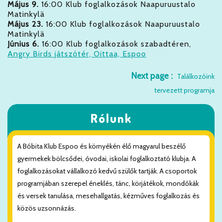
Május 9.
16:00 Klub foglalkozások Naapuruustalo
Matinkylä
Május 23.
16:00 Klub foglalkozások Naapuruustalo
Matinkylä
Június 6.
16:00 Klub foglalkozások szabadtéren,
Angry Birds játszótér, Oittaa, Espoo
Next page
Találkozóink
tervezett programja
Rólunk
A Bóbita Klub Espoo és környékén élő magyarul beszélő
gyermekek bölcsődei, óvodai, iskolai foglalkoztató klubja. A
foglalkozásokat vállalkozó kedvű szülők tartják. A csoportok
programjában szerepel éneklés, tánc, körjátékok, mondókák
és versek tanulása, mesehallgatás, kézműves foglalkozás és
közös uzsonnázás.