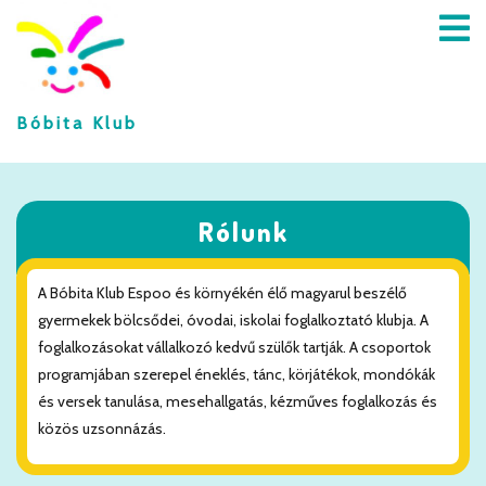
A BÓBITA
Bóbita Klub
KLUBRÓL
BEIRATKOZÁS
Rólunk
KAPCSOLAT
A Bóbita Klub Espoo és környékén élő magyarul beszélő
FACEBOOK
gyermekek bölcsődei, óvodai, iskolai foglalkoztató klubja. A
foglalkozásokat vállalkozó kedvű szülők tartják. A csoportok
ÉNEKEK,
programjában szerepel éneklés, tánc, körjátékok, mondókák
MONDÓKÁK
és versek tanulása, mesehallgatás, kézműves foglalkozás és
közös uzsonnázás.
FOGLALKOZÁSOK